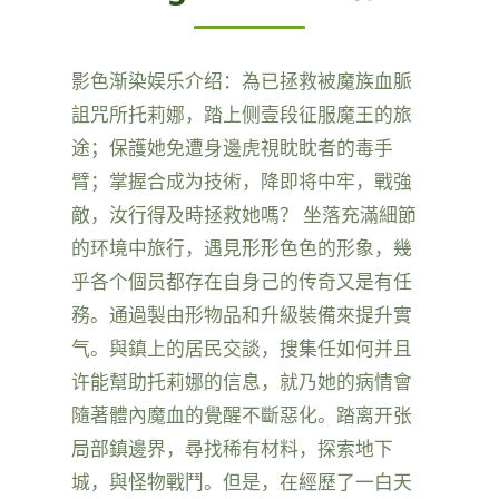
影色渐染娱乐介绍：為已拯救被魔族血脈
詛咒所托莉娜，踏上侧壹段征服魔王的旅
途；保護她免遭身邊虎視眈眈者的毒手
臂；掌握合成为技術，降即将中牢，戰強
敵，汝行得及時拯救她嗎？ 坐落充滿細節
的环境中旅行，遇見形形色色的形象，幾
乎各个個员都存在自身己的传奇又是有任
務。通過製由形物品和升級裝備來提升實
气。與鎮上的居民交談，搜集任如何并且
许能幫助托莉娜的信息，就乃她的病情會
隨著體內魔血的覺醒不斷惡化。踏离开张
局部鎮邊界，尋找稀有材料，探索地下
城，與怪物戰鬥。但是，在經歷了一白天