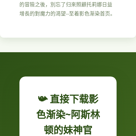
的冒險之後，別忘了归來照顧托莉娜日益
增長的對魔力的渴望--至着影色渐染首页。
📯 直接下载影
色渐染~阿斯林
顿的妹神官