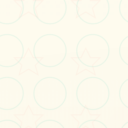
立即体验
免费完整版游戏