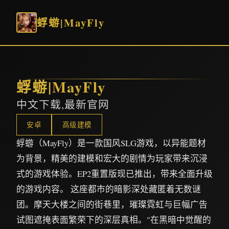
蜉蝣|MayFly
蜉蝣|MayFly
中文下载,最新官网
安卓
高级建模
蜉蝣（MayFly）是一款国风SLG游戏，以异能题材
为背景，精美的建模和宏大的剧情为玩家带来沉浸
式的游戏体验。EP2重置版现已推出，带来全面升级
的游戏内容。 这座都市的暗影深处藏匿着无数谜
团。摩天大楼之间的街巷里，璀璨霓虹与巨幅广告
试图遮掩表面繁荣下的深层真相。"在黑暗中觉醒的