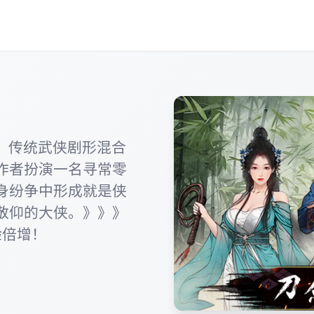
，传统武侠剧形混合
作者扮演一名寻常零
身纷争中形成就是侠
敬仰的大侠。》》》
体验倍增！