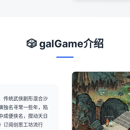
🎲 galGame介绍
G，传统武侠剧形混合沙
演独名寻常一些年，陷
中成便侠名，搅动天日
》订阅创思工坊流行