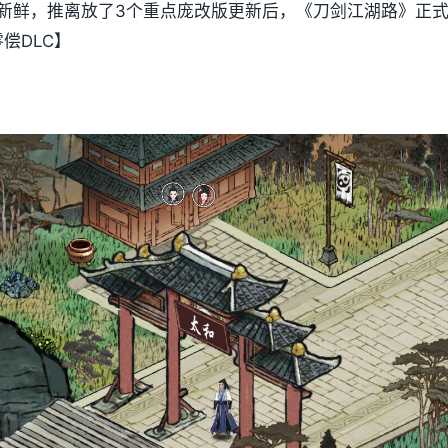
次革新鲜，推离放了3个重点庞改版更新后，《刀剑江湖路》正
零偿DLC】