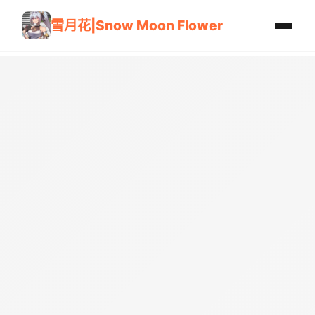
雪月花|Snow Moon Flower