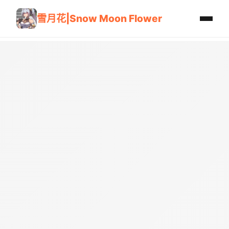
雪月花|Snow Moon Flower