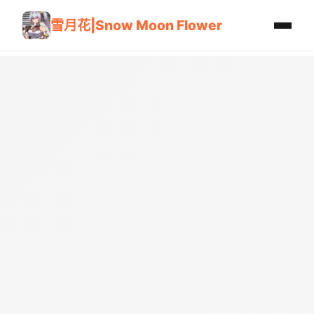
雪月花|Snow Moon Flower