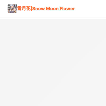
雪月花|Snow Moon Flower