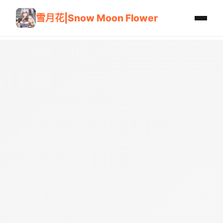
雪月花|Snow Moon Flower