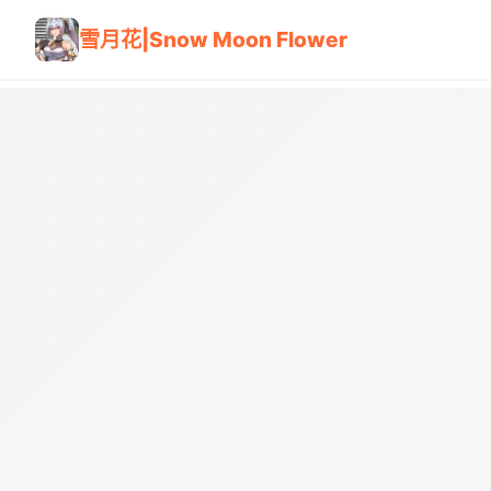
雪月花|Snow Moon Flower