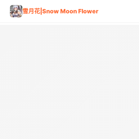
雪月花|Snow Moon Flower