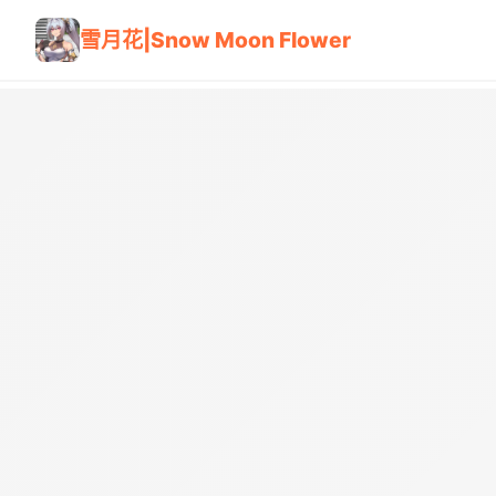
雪月花|Snow Moon Flower