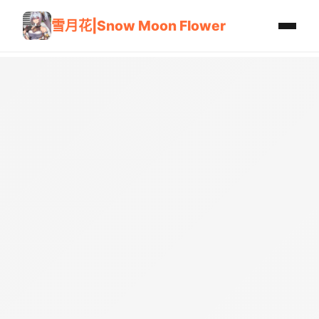
雪月花|Snow Moon Flower