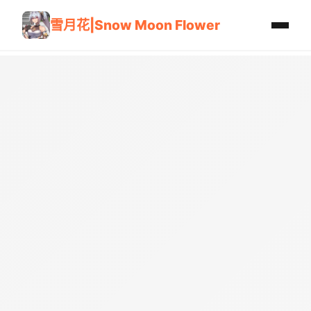
雪月花|Snow Moon Flower