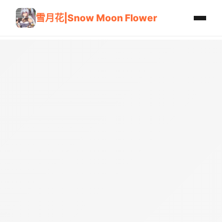
雪月花|Snow Moon Flower