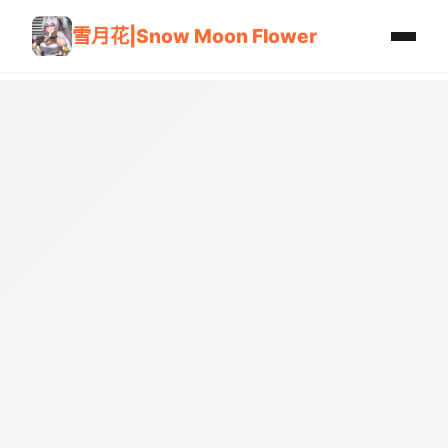
雪月花|Snow Moon Flower