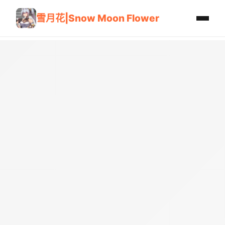
雪月花|Snow Moon Flower