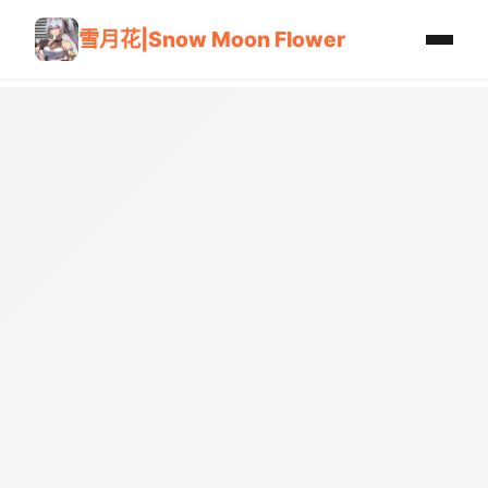
雪月花|Snow Moon Flower