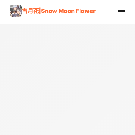
雪月花|Snow Moon Flower