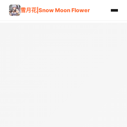
雪月花|Snow Moon Flower