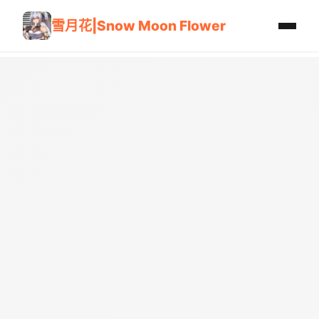
雪月花|Snow Moon Flower