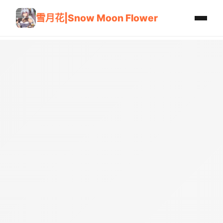
雪月花|Snow Moon Flower