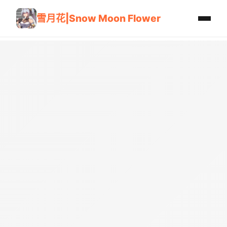
雪月花|Snow Moon Flower