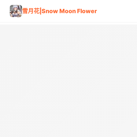
雪月花|Snow Moon Flower