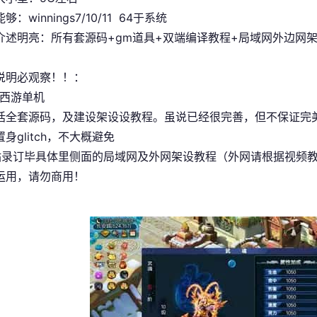
：winnings7/10/11 64于系统
介述明亮：所有套源码+gm道具+双端编译教程+局域网外边网
说明必观察！！：
西游单机
括全套源码，及建设架设设教程。虽说已经很完善，但不保证完
身glitch，不大概避免
站录订毕具体里侧面的局域网及外网架设教程（外网请根据视频
运用，请勿商用！