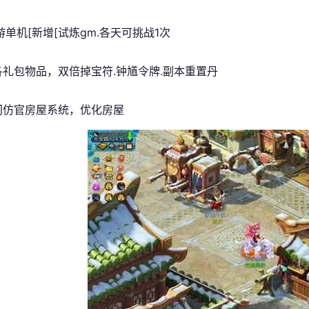
游单机
[新增[试炼gm.各天可挑战1次
]各礼包物品，双倍掉宝符.钟馗令牌.副本重置丹
]门仿官房屋系统，优化房屋