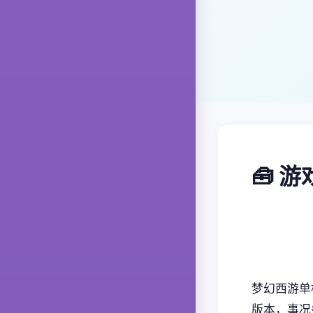
🧰 
梦幻西游单
版本，事况