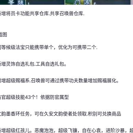
]新增将员卡功能共享仓库.共享召唤兽仓库.
]同等候级法宝只能携带单个，优化为可携带二个.
[新增灵饰自选礼包.工具自选礼包。
]增增超级赐福系.召唤兽可通过携带功夫数量增加赐福展化。
]防官超级技能43个！依据防官属型
]文韵墨香环任务，可在久安文韵使者处领取.积别可兑换商品
]新增超级红孩儿。恶魔泡泡，超级飞镰，自在心袁，进阶沙暴，