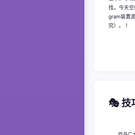
找，今天空
gram装
究）。 ！
🎭 
作品广