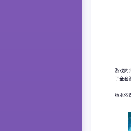
游戏简
了全套
版本依