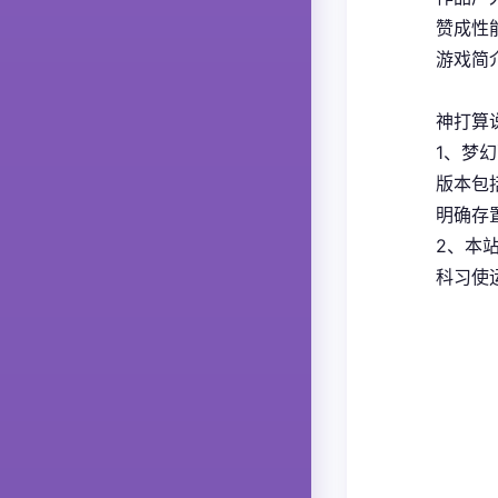
赞成性能够
游戏简
神打算
1、
梦幻
版本包
明确存置
2、本
科习使