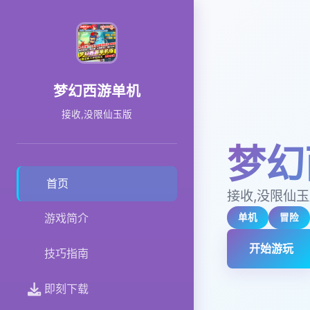
梦幻西游单机
接收,没限仙玉版
梦幻
首页
接收,没限仙
游戏简介
单机
冒险
开始游玩
技巧指南
即刻下载