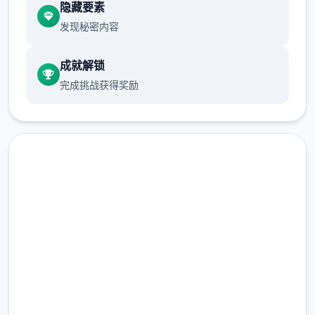
隐藏要素
发现秘密内容
正再次睁开眼睛时，已身处异区域的村庄内。
成就解锁
完成挑战获得奖励
直接下载 水电工幻想
“终于来了啊……”一旁的女子迎表达面走动来，
完整版游戏，免费体验
并对他表示：“传说中式的装置人……就即君
吗？”
2.3M+
总下载量