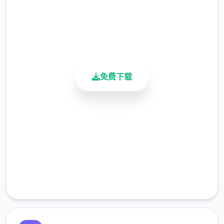
4.9/5
核人公众在异世界中并且必须打着各种零工来
用户评分
900K+
维持育计，在铁匠铺帮忙打铁、酒馆中当店细
活跃用户
小二、
教许里帮修女们整原因书架……等候等。甚至
免费下载
又必须陪伴体验者外面出打怪？
安全下载
在酒吧帮猫娘打工，同时一边瑟瑟
高速安装
完全免费
客服支持