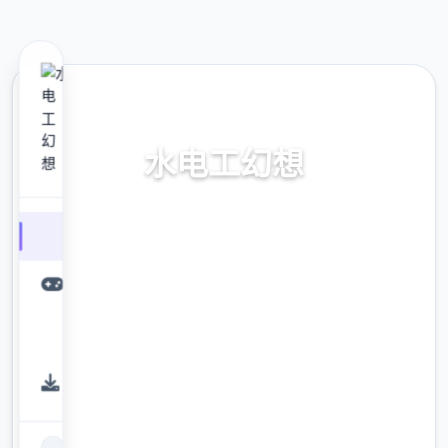
🔭 热门推荐
水电工幻想
官中步兵版,dlc极近版中文版
9.4
评分
2.3M
下载