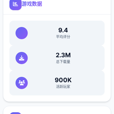
游戏数据
不会打斗光好帮忙坦怪？
9.4
平均评分
对战中与各个女主角都占有不同且独立的剧情
景、
2.3M
总下载量
工为小游戏（骚扰）、H场景、凭及巨大张CG
图。好感度达到一固程度后，还会开启特殊型
的堕落模型
900K
活跃玩家