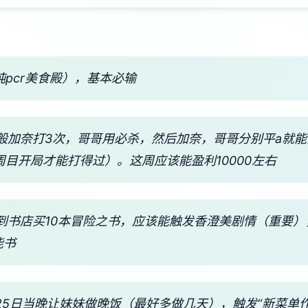
纯pcr美食殿），基本必输
一般加奈打3次，哥哥用必杀，然后加奈，哥哥分别平a就
周目开局才能打得过）。这周应该能盈利10000左右
，到书店买10本冒险之书，应该能触发香澄美剧情（重要）
能书
 25日当晚让妹妹做晚饭（最好多做几天），触发“新菜单