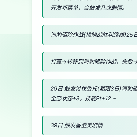
开发新菜单，会触发几次剧情。
海豹驱除作战(拂晓战胜利路线)25日
打赢→转移到海豹驱除作战，失败
29日 触发讨伐委托(期限3日)海豹
全部状态+8，技能Pt+12 ~
39日 触发香澄美剧情