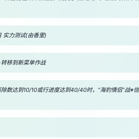
 实力测试(由香里)
→转移到新菜单作战
驱除数达到10/10或行进度达到40/40时，“海豹情侣”战