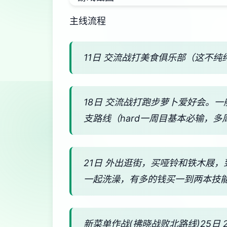
主线流程
11日 交流战打美食俱乐部（这不纯
18日 交流战打跑步萝卜爱好会。
支路线（hard一周目基本必输，多
21日 外出逛街，买哑铃和铁木屐
一起洗澡，有多的钱买一到两本技
新菜单作战(拂晓战败北路线)25日