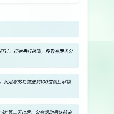
能打过。打完后打拂晓，胜败有两条分
，买足够的礼物送到100信赖后解锁
作战”第二天以后，公会活动后妹妹来