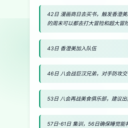
42日 漫画商日去买书，触发香澄
的周末可以都去打大冒险和超大冒
43日 香澄美加入队伍
46日 八会战巨汉兄弟，对手防攻
53日 八会再战美食俱乐部，建议
57日-61日 集训，56日确保睡