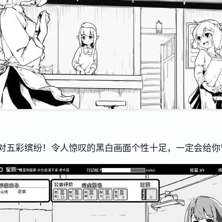
对五彩缤纷！令人惊叹的黑白画面个性十足，一定会给你